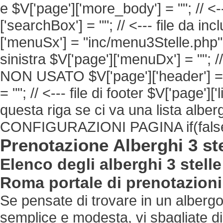
e $V['page']['more_body'] = ""; // <
['searchBox'] = ""; // <--- file da i
['menuSx'] = "inc/menu3Stelle.php"; 
sinistra $V['page']['menuDx'] = ""; /
NON USATO $V['page']['header'] = "";
= ""; // <--- file di footer $V['page'][
questa riga se ci va una lista albe
CONFIGURAZIONI PAGINA if(fals
Prenotazione Alberghi 3 st
Elenco degli alberghi 3 stell
Roma portale di prenotazioni
Se pensate di trovare in un alberg
semplice e modesta, vi sbagliate di 