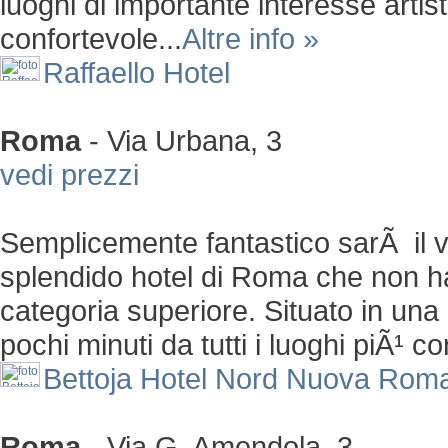
luoghi di importante interesse artis
confortevole...
Altre info »
Raffaello Hotel
Roma
-
Via Urbana, 3
vedi prezzi
Semplicemente fantastico sarÃ il vo
splendido hotel di Roma che non ha n
categoria superiore. Situato in una
pochi minuti da tutti i luoghi piÃ¹ con
Bettoja Hotel Nord Nuova Rom
Roma
-
Via G. Amendola, 3